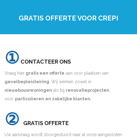
GRATIS OFFERTE VOOR CREPI
①
CONTACTEER ONS
Vraag hier
gratis een offerte
aan voor plaatsen van
gevelbepleisteiring
. Wij werken zowel in
nieuwbouwwoningen
als bij
renovatieprojecten
,
voor
particulieren
en zakelijke klanten.
②
GRATIS OFFERTE
Uw aanvraag wordt doorgestuurd naar al onze aangesloten