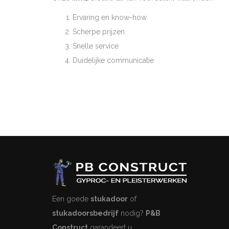
Ervaring en know-how
Scherpe prijzen
Snelle service
Duidelijke communicatie
Een goede
stukadoor
of
stukadoorsbedrijf
nodig?
P&B
Construct
garandeert u