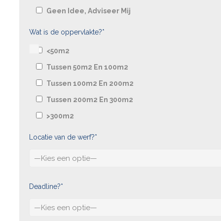
Geen Idee, Adviseer Mij
Wat is de oppervlakte?*
<50m2
Tussen 50m2 En 100m2
Tussen 100m2 En 200m2
Tussen 200m2 En 300m2
>300m2
Locatie van de werf?*
Deadline?*