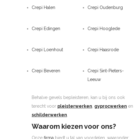
Crepi Halen
Crepi Oudenburg
Crepi Edingen
Crepi Hooglede
Crepi Loenhout
Crepi Haasrode
Crepi Beveren
Crepi Sint-Pieters-
Leeuw
Behalve gevels bepleisteren, kan u bij ons ook
terecht voor
pleisterwerken
,
gyprocwerken
en
schilderwerken
.
Waarom kiezen voor ons?
Onze
firma
biedt u tal van voordelen, waaronder: