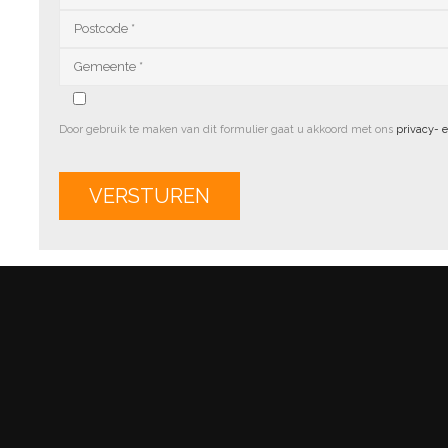
Door gebruik te maken van dit formulier gaat u akkoord met ons
privacy- 
Alternative: