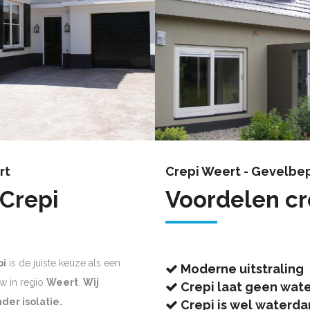
rt
Crepi Weert - Gevelbep
 Crepi
Voordelen cr
pi
is de juiste keuze als een
Moderne uitstraling
w in regio
Weert
.
Wij
Crepi laat geen wate
der isolatie.
Crepi is wel waterd