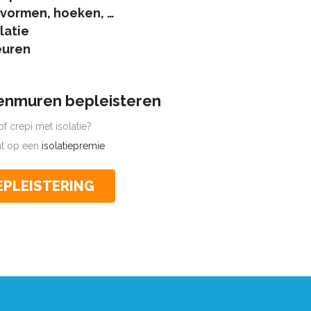
 vormen, hoeken, …
latie
euren
tenmuren bepleisteren
f crepi met isolatie?
cht op een
isolatiepremie
EPLEISTERING