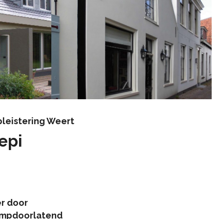
leistering Weert
epi
r door
ampdoorlatend