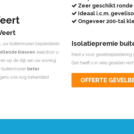
Zeer geschikt ronde
Ideaal i.c.m. geveliso
eert
Ongeveer 200-tal kl
Weert
Isolatiepremie bui
, uw buitenmuren bepleisteren
hillende kleuren
waardoor u
Kiest u voor gevelbepleistering o
k en op de stijl van uw woning.
Dan heeft u in vele gevallen re
uw buitenmuren
beter
olgens ook nog behandeld
OFFERTE GEVELB