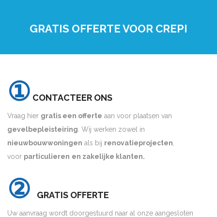
GRATIS OFFERTE VOOR CREPI
①
CONTACTEER ONS
Vraag hier
gratis een offerte
aan voor plaatsen van
gevelbepleisteiring
. Wij werken zowel in
nieuwbouwwoningen
als bij
renovatieprojecten
,
voor
particulieren
en zakelijke klanten.
②
GRATIS OFFERTE
Uw aanvraag wordt doorgestuurd naar al onze aangesloten