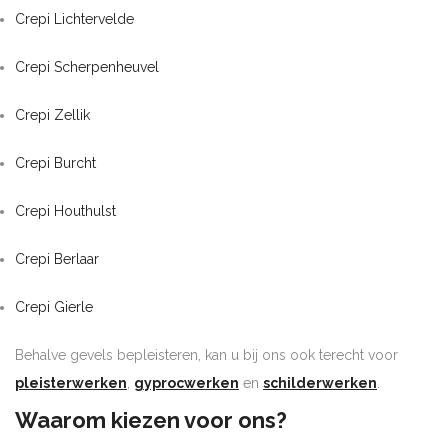
Crepi Lichtervelde
Crepi Scherpenheuvel
Crepi Zellik
Crepi Burcht
Crepi Houthulst
Crepi Berlaar
Crepi Gierle
Behalve gevels bepleisteren, kan u bij ons ook terecht voor
pleisterwerken
,
gyprocwerken
en
schilderwerken
.
Waarom kiezen voor ons?