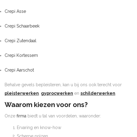
Crepi Asse
Crepi Schaarbeek
Crepi Zutendaal
Crepi Kortessem
Crepi Aarschot
Behalve gevels bepleisteren, kan u bij ons ook terecht voor
pleisterwerken
,
gyprocwerken
en
schilderwerken
.
Waarom kiezen voor ons?
Onze
firma
biedt u tal van voordelen, waaronder:
Ervaring en know-how
Scherpe prijzen