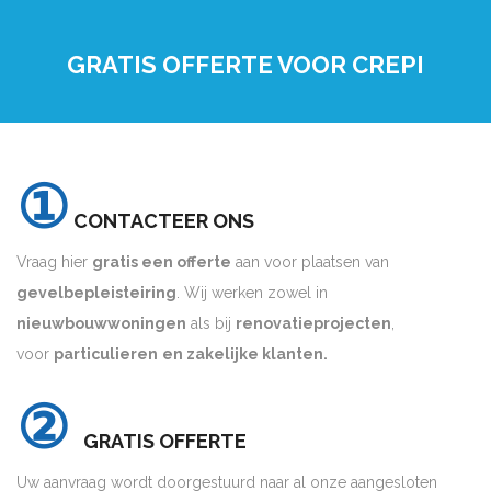
GRATIS OFFERTE VOOR CREPI
①
CONTACTEER ONS
Vraag hier
gratis een offerte
aan voor plaatsen van
gevelbepleisteiring
. Wij werken zowel in
nieuwbouwwoningen
als bij
renovatieprojecten
,
voor
particulieren
en zakelijke klanten.
②
GRATIS OFFERTE
Uw aanvraag wordt doorgestuurd naar al onze aangesloten