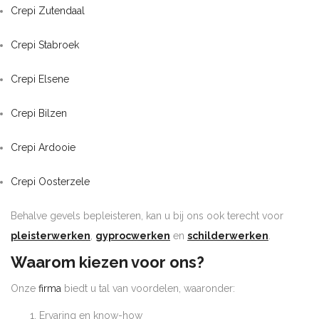
Crepi Zutendaal
Crepi Stabroek
Crepi Elsene
Crepi Bilzen
Crepi Ardooie
Crepi Oosterzele
Behalve gevels bepleisteren, kan u bij ons ook terecht voor
pleisterwerken
,
gyprocwerken
en
schilderwerken
.
Waarom kiezen voor ons?
Onze
firma
biedt u tal van voordelen, waaronder:
Ervaring en know-how